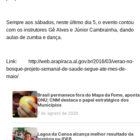
Sempre aos sábados, neste último dia 5, o evento contou
com os instrutores Gê Alves e Júnior Cambrainha, dando
aulas de zumba e dança.
Link: http://web.arapiraca.al.gov.br/2016/03/verao-no-
bosque-projeto-semanal-de-saude-segue-ate-mes-de-
maio/
Brasil permanece fora do Mapa da Fome, aponta
ONU; CNM destaca o papel estratégico dos
Municípios
7 de agosto de 2026
Lagoa da Canoa alcança melhor resultado da
história no IDEB