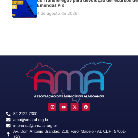
do Transferegov para devolução de recursos de
Emendas Pix
4 de agosto de 2026
82 2122.7300
ama@ama.al.org.br
imprensa@ama.al.org.br
Av. Dom Antônio Brandão, 218, Farol Maceió - AL CEP: 57051-
190