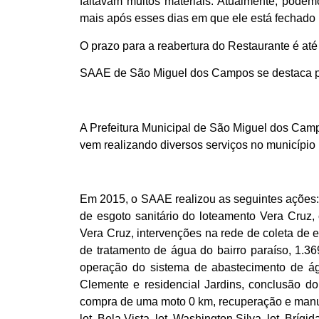
faltavam muitos materiais. Atualmente, podem
mais após esses dias em que ele está fechado p
O prazo para a reabertura do Restaurante é até
SAAE de São Miguel dos Campos se destaca po
A Prefeitura Municipal de São Miguel dos Cam
vem realizando diversos serviços no município
Em 2015, o SAAE realizou as seguintes ações: 
de esgoto sanitário do loteamento Vera Cruz
Vera Cruz, intervenções na rede de coleta de 
de tratamento de água do bairro paraíso, 1.3
operação do sistema de abastecimento de ág
Clemente e residencial Jardins, conclusão d
compra de uma moto 0 km, recuperação e manute
lot. Bela Vista, lot. Washington Silva, lot. Bríg