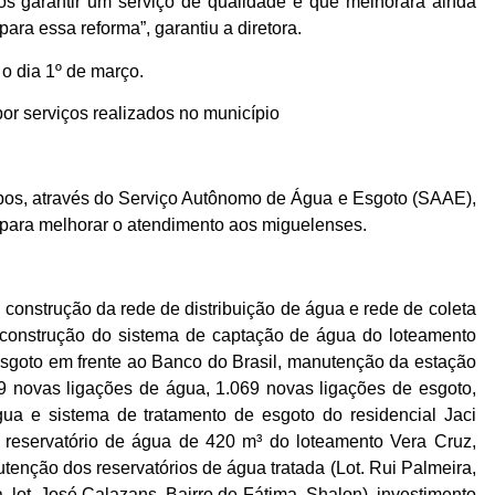
os garantir um serviço de qualidade e que melhorará ainda
ara essa reforma”, garantiu a diretora.
 o dia 1º de março.
r serviços realizados no município
pos, através do Serviço Autônomo de Água e Esgoto (SAAE),
 para melhorar o atendimento aos miguelenses.
construção da rede de distribuição de água e rede de coleta
, construção do sistema de captação de água do loteamento
esgoto em frente ao Banco do Brasil, manutenção da estação
69 novas ligações de água, 1.069 novas ligações de esgoto,
ua e sistema de tratamento de esgoto do residencial Jaci
o reservatório de água de 420 m³ do loteamento Vera Cruz,
nção dos reservatórios de água tratada (Lot. Rui Palmeira,
ida, lot. José Calazans, Bairro de Fátima, Shalon), investimento