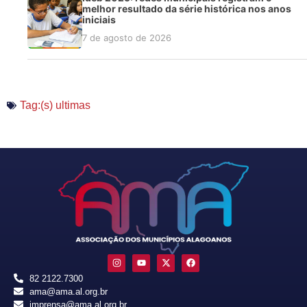
melhor resultado da série histórica nos anos
iniciais
7 de agosto de 2026
Tag:(s)
ultimas
82 2122.7300
ama@ama.al.org.br
imprensa@ama.al.org.br