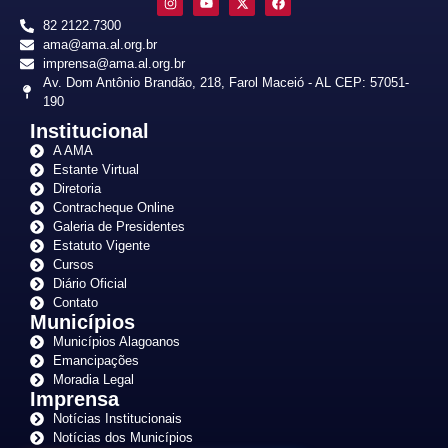
82 2122.7300
ama@ama.al.org.br
imprensa@ama.al.org.br
Av. Dom Antônio Brandão, 218, Farol Maceió - AL CEP: 57051-
190
Institucional
A AMA
Estante Virtual
Diretoria
Contracheque Online
Galeria de Presidentes
Estatuto Vigente
Cursos
Diário Oficial
Contato
Municípios
Municípios Alagoanos
Emancipações
Moradia Legal
Imprensa
Notícias Institucionais
Notícias dos Municípios