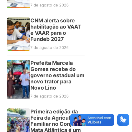
7 de agosto de 2026
CNM alerta sobre
habilitação ao VAAT
e VAAR para o
Fundeb 2027
7 de agosto de 2026
Prefeita Marcela
Gomes recebe do
governo estadual um
novo trator para
Novo Lino
7 de agosto de 2026
Primeira edição da
Feira da Agricultura
Familiar no Conjunto
Mata Atlântica é um