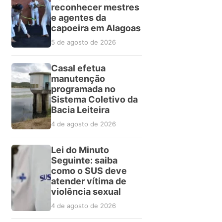
reconhecer mestres
e agentes da
capoeira em Alagoas
5 de agosto de 2026
Casal efetua
manutenção
programada no
Sistema Coletivo da
Bacia Leiteira
4 de agosto de 2026
Lei do Minuto
Seguinte: saiba
como o SUS deve
atender vítima de
violência sexual
4 de agosto de 2026