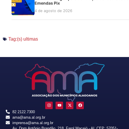
Emendas Pix
4 de agosto de 2026
Tag:(s)
ultimas
82 2122.7300
ama@ama.al.org.br
imprensa@ama.al.org.br
Av. Dom Antônio Brandão, 218, Farol Maceió - AL CEP: 57051-