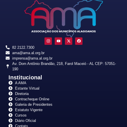
82 2122.7300
ama@ama.al.org.br
imprensa@ama.al.org.br
Av. Dom Antônio Brandão, 218, Farol Maceió - AL CEP: 57051-
190
Institucional
A AMA
Estante Virtual
Diretoria
Contracheque Online
Galeria de Presidentes
Estatuto Vigente
Cursos
Diário Oficial
Contato