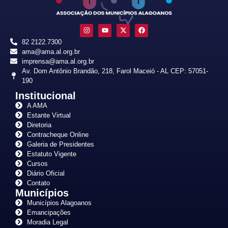
82 2122.7300
ama@ama.al.org.br
imprensa@ama.al.org.br
Av. Dom Antônio Brandão, 218, Farol Maceió - AL CEP: 57051-
190
Institucional
A AMA
Estante Virtual
Diretoria
Contracheque Online
Galeria de Presidentes
Estatuto Vigente
Cursos
Diário Oficial
Contato
Municípios
Municípios Alagoanos
Emancipações
Moradia Legal