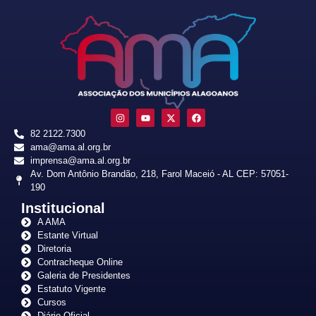
82 2122.7300
ama@ama.al.org.br
imprensa@ama.al.org.br
Av. Dom Antônio Brandão, 218, Farol Maceió - AL CEP: 57051-
190
Institucional
A AMA
Estante Virtual
Diretoria
Contracheque Online
Galeria de Presidentes
Estatuto Vigente
Cursos
Diário Oficial