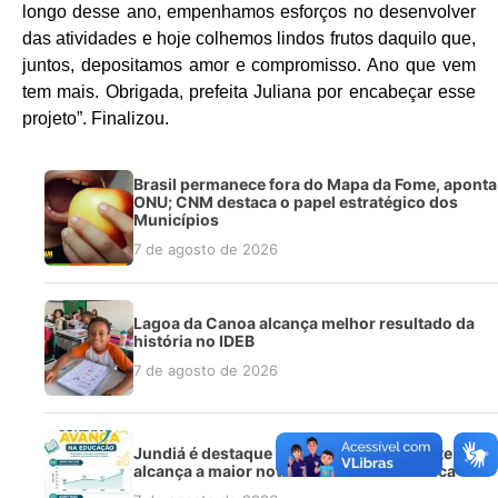
longo desse ano, empenhamos esforços no desenvolver
das atividades e hoje colhemos lindos frutos daquilo que,
juntos, depositamos amor e compromisso. Ano que vem
tem mais. Obrigada, prefeita Juliana por encabeçar esse
projeto”. Finalizou.
Brasil permanece fora do Mapa da Fome, aponta
ONU; CNM destaca o papel estratégico dos
Municípios
7 de agosto de 2026
Lagoa da Canoa alcança melhor resultado da
história no IDEB
7 de agosto de 2026
Jundiá é destaque no Ideb na região Norte e
alcança a maior nota da sua série histórica