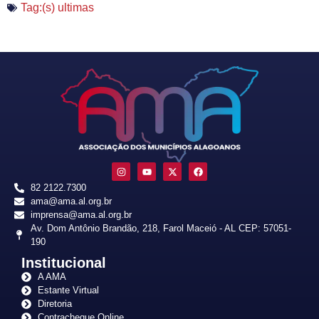
Tag:(s)
ultimas
82 2122.7300
ama@ama.al.org.br
imprensa@ama.al.org.br
Av. Dom Antônio Brandão, 218, Farol Maceió - AL CEP: 57051-
190
Institucional
A AMA
Estante Virtual
Diretoria
Contracheque Online