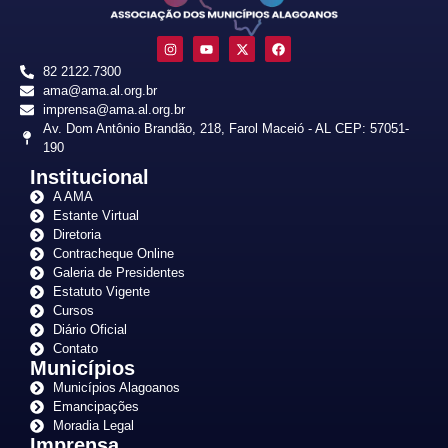
82 2122.7300
ama@ama.al.org.br
imprensa@ama.al.org.br
Av. Dom Antônio Brandão, 218, Farol Maceió - AL CEP: 57051-
190
Institucional
A AMA
Estante Virtual
Diretoria
Contracheque Online
Galeria de Presidentes
Estatuto Vigente
Cursos
Diário Oficial
Contato
Municípios
Municípios Alagoanos
Emancipações
Moradia Legal
Imprensa