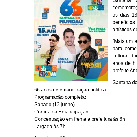
Santana 
comemoraçã
os dias 1
benefício
artísticos
“Mais um a
para comem
cultural, 
anos de hi
prefeito An
Santana d
66 anos de emancipação política
Programação completa:
Sábado (13.junho)
Corrida da Emancipação
Concentração em frente à prefeitura às 6h
Largada às 7h