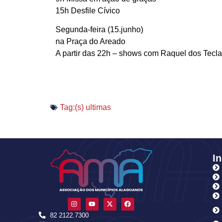
15h Desfile Cívico
Segunda-feira (15.junho)
na Praça do Areado
A partir das 22h – shows com Raquel dos Tecl
Tag:(s)
ultimas
In
82 2122.7300