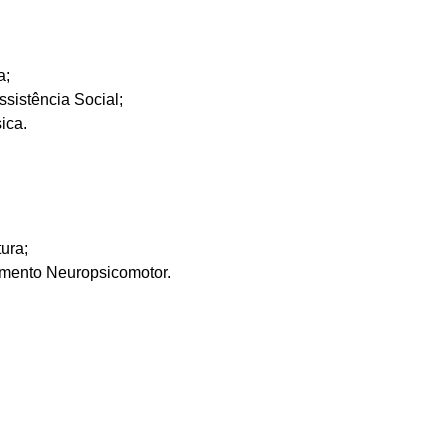
a;
sistência Social;
ica.
ura;
imento Neuropsicomotor.