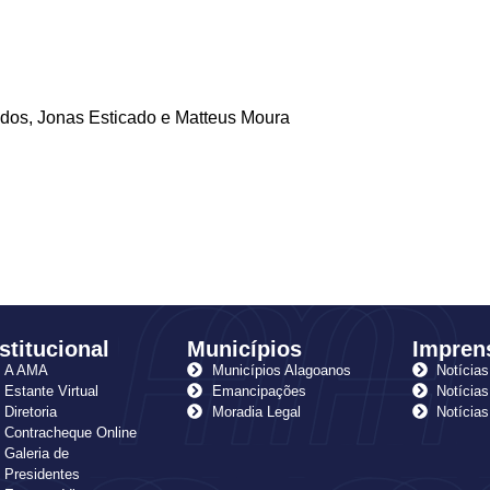
ados, Jonas Esticado e Matteus Moura
stitucional
Municípios
Impren
A AMA
Municípios Alagoanos
Notícias
Estante Virtual
Emancipações
Notícias
Diretoria
Moradia Legal
Notícia
Contracheque Online
Galeria de
Presidentes