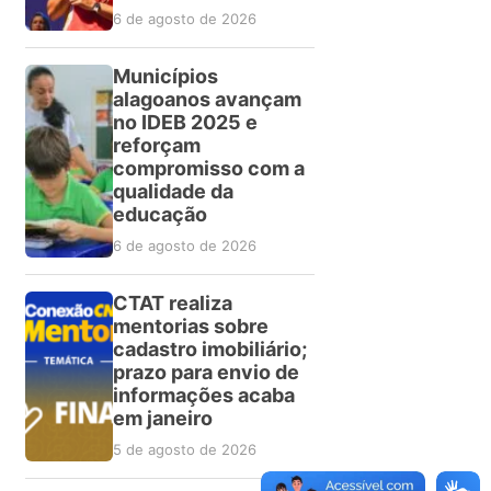
6 de agosto de 2026
Municípios
alagoanos avançam
no IDEB 2025 e
reforçam
compromisso com a
qualidade da
educação
6 de agosto de 2026
CTAT realiza
mentorias sobre
cadastro imobiliário;
prazo para envio de
informações acaba
em janeiro
5 de agosto de 2026