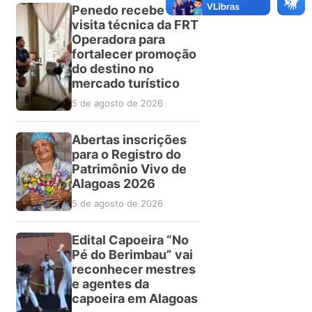
Penedo recebe
visita técnica da FRT
Operadora para
fortalecer promoção
do destino no
mercado turístico
5 de agosto de 2026
Abertas inscrições
para o Registro do
Patrimônio Vivo de
Alagoas 2026
5 de agosto de 2026
Edital Capoeira “No
Pé do Berimbau” vai
reconhecer mestres
e agentes da
capoeira em Alagoas