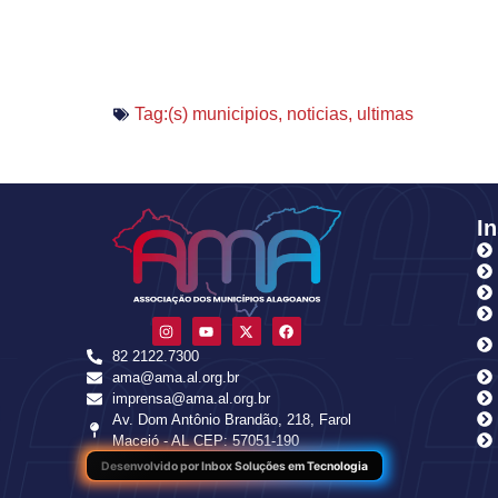
Tag:(s)
municipios
,
noticias
,
ultimas
In
82 2122.7300
ama@ama.al.org.br
imprensa@ama.al.org.br
Av. Dom Antônio Brandão, 218, Farol
Maceió - AL CEP: 57051-190
Desenvolvido por Inbox Soluções em Tecnologia