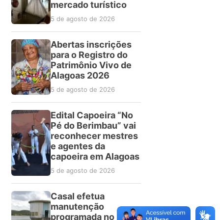
mercado turístico
5 de agosto de 2026
Abertas inscrições
para o Registro do
Patrimônio Vivo de
Alagoas 2026
5 de agosto de 2026
Edital Capoeira “No
Pé do Berimbau” vai
reconhecer mestres
e agentes da
capoeira em Alagoas
5 de agosto de 2026
Casal efetua
manutenção
programada no