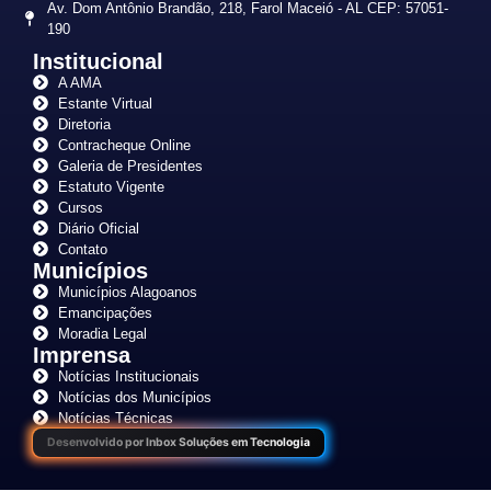
Av. Dom Antônio Brandão, 218, Farol Maceió - AL CEP: 57051-
190
Institucional
A AMA
Estante Virtual
Diretoria
Contracheque Online
Galeria de Presidentes
Estatuto Vigente
Cursos
Diário Oficial
Contato
Municípios
Municípios Alagoanos
Emancipações
Moradia Legal
Imprensa
Notícias Institucionais
Notícias dos Municípios
Notícias Técnicas
Desenvolvido por Inbox Soluções em Tecnologia