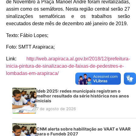
de Novembro à Praça Manoel André foram revitalizadas,
assim como os semáforos. Nesta região central serão 27
sinalizações semafóricas e os trabalhos serão
executados deste mês de dezembro até janeiro de 2019.
Texto: Fábio Lopes;
Foto: SMTT Arapiraca;
Link:
http://web.arapiraca.al.gov.
br/2018/12/prefeitura-
inicia-
pintura-de-sinalizacao-de-
faixas-de-pedestres-e-
lombadas-em-arapiraca/
Ideb 2025: redes municipais registram o
melhor resultado da série histórica nos anos
iniciais
7 de agosto de 2026
CNM alerta sobre habilitação ao VAAT e VAAR
para o Fundeb 2027