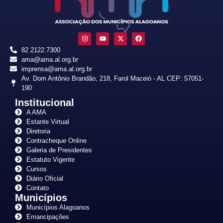
82 2122.7300
ama@ama.al.org.br
imprensa@ama.al.org.br
Av. Dom Antônio Brandão, 218, Farol Maceió - AL CEP: 57051-
190
Institucional
A AMA
Estante Virtual
Diretoria
Contracheque Online
Galeria de Presidentes
Estatuto Vigente
Cursos
Diário Oficial
Contato
Municípios
Municípios Alagoanos
Emancipações