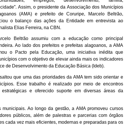
ortunidades, empregos, desenvolvimento, família,
licidade”. Assim, o presidente da Associação dos Municípios
agoanos (AMA) e prefeito de Coruripe, Marcelo Beltrão,
iciou o balanço das ações da Entidade em entrevista ao
rnalista Elias Ferreira, na CBN.
rcelo Beltrão assumiu com a educação como principal
ndeira. Ao lado dos prefeitos e prefeitas alagoanos, a AMA
rmou o Pacto pela Educação, uma iniciativa inédita que
icípios com o objetivo de elevar ainda mais os indicadores
dice de Desenvolvimento da Educação Básica (Ideb).
ssaltou que uma das prioridades da AMA tem sido orientar e
icípios. Esse trabalho é realizado por meio de encontros
 estratégicas e oferecido suporte em diversas áreas da
es municipais. Ao longo da gestão, a AMA promoveu cursos
idores públicos, além de palestras e parcerias com órgãos
tões cada vez mais eficientes, modernas e preparadas para os