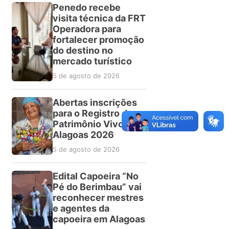
Penedo recebe
visita técnica da FRT
Operadora para
fortalecer promoção
do destino no
mercado turístico
5 de agosto de 2026
Abertas inscrições
para o Registro do
Patrimônio Vivo de
Alagoas 2026
5 de agosto de 2026
Edital Capoeira “No
Pé do Berimbau” vai
reconhecer mestres
e agentes da
capoeira em Alagoas