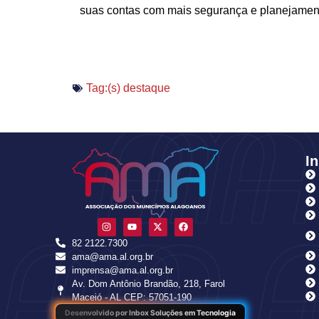
suas contas com mais segurança e planejamen
Tag:(s)
destaque
In
82 2122.7300
ama@ama.al.org.br
imprensa@ama.al.org.br
Av. Dom Antônio Brandão, 218, Farol
Maceió - AL CEP: 57051-190
Desenvolvido por Inbox Soluções em Tecnologia