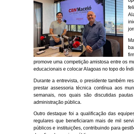
op
fe
Al
in
jo
Ma
ba
fi
promove uma competição amistosa entre os mun
educacionais e colocar Alagoas no topo do Ín
Durante a entrevista, o presidente também re
prestar assessoria técnica contínua aos mun
semanais, nos quais são discutidas pautas
administração pública.
Outro destaque foi a qualificação das equip
regulares que beneficiaram mais de mil serv
públicos e instituições, contribuindo para ges