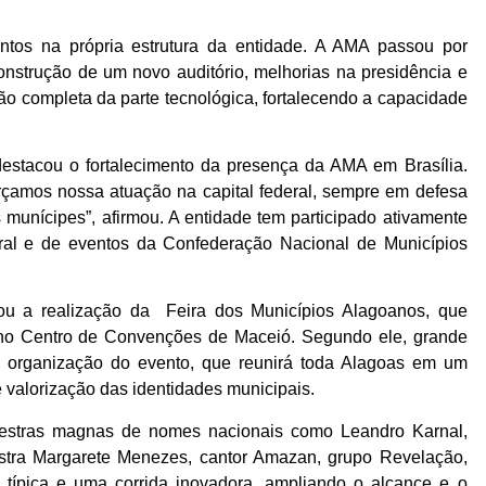
entos na própria estrutura da entidade. A AMA passou por
construção de um novo auditório, melhorias na presidência e
ção completa da parte tecnológica, fortalecendo a capacidade
 destacou o fortalecimento da presença da AMA em Brasília.
forçamos nossa atuação na capital federal, sempre em defesa
munícipes”, afirmou. A entidade tem participado ativamente
al e de eventos da Confederação Nacional de Municípios
ltou a realização da Feira dos Municípios Alagoanos, que
, no Centro de Convenções de Maceió. Segundo ele, grande
e organização do evento, que reunirá toda Alagoas em um
 valorização das identidades municipais.
estras magnas de nomes nacionais como Leandro Karnal,
nistra Margarete Menezes, cantor Amazan, grupo Revelação,
ia típica e uma corrida inovadora, ampliando o alcance e o