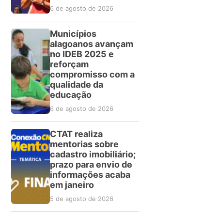
6 de agosto de 2026
Municípios
alagoanos avançam
no IDEB 2025 e
reforçam
compromisso com a
qualidade da
educação
6 de agosto de 2026
CTAT realiza
mentorias sobre
cadastro imobiliário;
prazo para envio de
informações acaba
em janeiro
5 de agosto de 2026