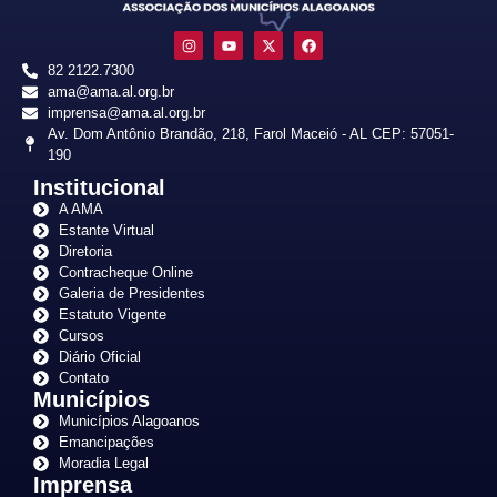
82 2122.7300
ama@ama.al.org.br
imprensa@ama.al.org.br
Av. Dom Antônio Brandão, 218, Farol Maceió - AL CEP: 57051-
190
Institucional
A AMA
Estante Virtual
Diretoria
Contracheque Online
Galeria de Presidentes
Estatuto Vigente
Cursos
Diário Oficial
Contato
Municípios
Municípios Alagoanos
Emancipações
Moradia Legal
Imprensa