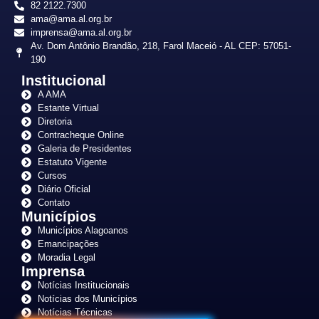
82 2122.7300
ama@ama.al.org.br
imprensa@ama.al.org.br
Av. Dom Antônio Brandão, 218, Farol Maceió - AL CEP: 57051-
190
Institucional
A AMA
Estante Virtual
Diretoria
Contracheque Online
Galeria de Presidentes
Estatuto Vigente
Cursos
Diário Oficial
Contato
Municípios
Municípios Alagoanos
Emancipações
Moradia Legal
Imprensa
Notícias Institucionais
Notícias dos Municípios
Notícias Técnicas