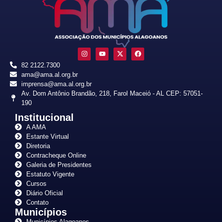
82 2122.7300
ama@ama.al.org.br
imprensa@ama.al.org.br
Av. Dom Antônio Brandão, 218, Farol Maceió - AL CEP: 57051-
190
Institucional
A AMA
Estante Virtual
Diretoria
Contracheque Online
Galeria de Presidentes
Estatuto Vigente
Cursos
Diário Oficial
Contato
Municípios
Municípios Alagoanos