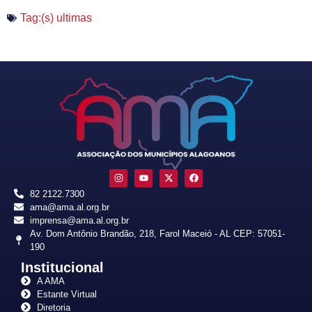
Tag:(s)
ultimas
82 2122.7300
ama@ama.al.org.br
imprensa@ama.al.org.br
Av. Dom Antônio Brandão, 218, Farol Maceió - AL CEP: 57051-
190
Institucional
A AMA
Estante Virtual
Diretoria