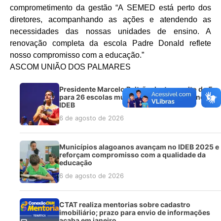
comprometimento da gestão “A SEMED está perto dos
diretores, acompanhando as ações e atendendo as
necessidades das nossas unidades de ensino. A
renovação completa da escola Padre Donald reflete
nosso compromisso com a educação.”
ASCOM UNIÃO DOS PALMARES
Presidente Marcelo Beltrão destaca salto de 5
para 26 escolas municipais com nota 10 no
IDEB
6 de agosto de 2026
Municípios alagoanos avançam no IDEB 2025 e
reforçam compromisso com a qualidade da
educação
6 de agosto de 2026
CTAT realiza mentorias sobre cadastro
imobiliário; prazo para envio de informações
acaba em janeiro