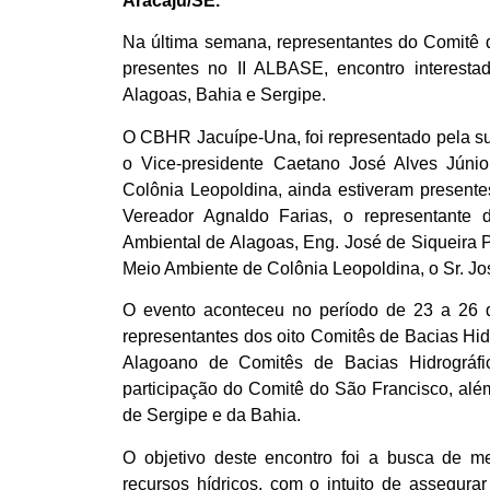
Aracaju/SE.
Na última semana, representantes do Comitê 
presentes no II ALBASE, encontro interesta
Alagoas, Bahia e Sergipe.
O CBHR Jacuípe-Una, foi representado pela sua 
o Vice-presidente Caetano José Alves Júnio
Colônia Leopoldina, ainda estiveram present
Vereador Agnaldo Farias, o representante
Ambiental de Alagoas, Eng. José de Siqueira P
Meio Ambiente de Colônia Leopoldina, o Sr. Jo
O evento aconteceu no período de 23 a 26
representantes dos oito Comitês de Bacias Hi
Alagoano de Comitês de Bacias Hidrográf
participação do Comitê do São Francisco, alé
de Sergipe e da Bahia.
O objetivo deste encontro foi a busca de m
recursos hídricos, com o intuito de assegur