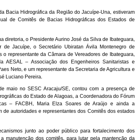
da Bacia Hidrográfica da Região do Jacuípe-Una, estiveram
dual de Comitês de Bacias Hidrográficas dos Estados de
diretoria, o Presidente Aurino José da Silva de Ibateguara,
r de Jacuípe, o Secretário Ubiratan Ávila Montenegro de
es o representante da Câmara de Vereadores de Ibateguara,
 da AESAL – Associação dos Engenheiros Sanitaristas e
aes Neto, e um representante da Secretaria de Agricultura e
sé Luciano Pereira.
 de maio no SESC Aracaju/SE, contou com a presença de
drográficas do Estado de Alagoas, a Coordenadora do Fórum
icas – FACBH, Maria Elza Soares de Araújo e ainda a
m de autoridades e representantes dos Comitês dos estados
ecanismos junto ao poder público para fortalecimento dos
ar a manutenção dos comitês, para lutar pela mantenção da