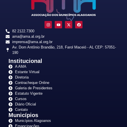
82 2122.7300
ama@ama.al.org.br
imprensa@ama.al.org.br
Av. Dom Antônio Brandão, 218, Farol Maceió - AL CEP: 57051-
190
Institucional
A AMA
Estante Virtual
Diretoria
Contracheque Online
Galeria de Presidentes
Estatuto Vigente
Cursos
Diário Oficial
Contato
Municípios
Municípios Alagoanos
Emancipações