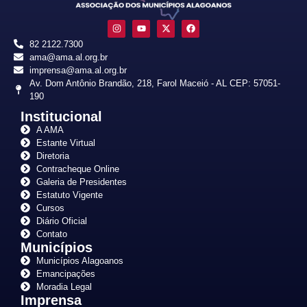
82 2122.7300
ama@ama.al.org.br
imprensa@ama.al.org.br
Av. Dom Antônio Brandão, 218, Farol Maceió - AL CEP: 57051-
190
Institucional
A AMA
Estante Virtual
Diretoria
Contracheque Online
Galeria de Presidentes
Estatuto Vigente
Cursos
Diário Oficial
Contato
Municípios
Municípios Alagoanos
Emancipações
Moradia Legal
Imprensa