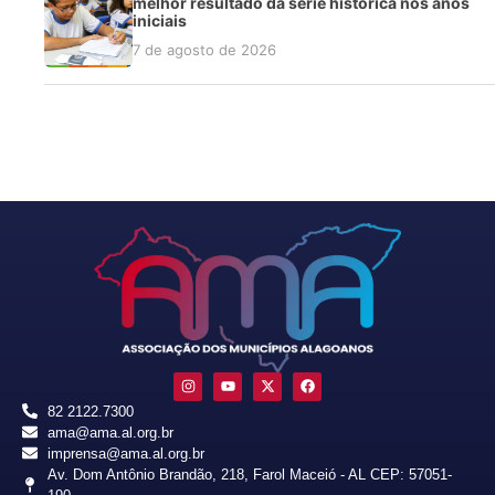
melhor resultado da série histórica nos anos
iniciais
7 de agosto de 2026
82 2122.7300
ama@ama.al.org.br
imprensa@ama.al.org.br
Av. Dom Antônio Brandão, 218, Farol Maceió - AL CEP: 57051-