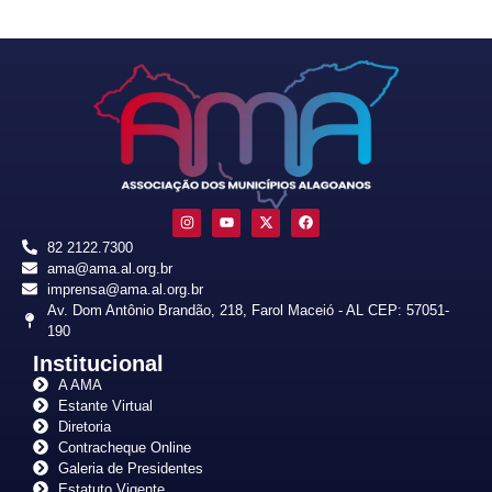
82 2122.7300
ama@ama.al.org.br
imprensa@ama.al.org.br
Av. Dom Antônio Brandão, 218, Farol Maceió - AL CEP: 57051-
190
Institucional
A AMA
Estante Virtual
Diretoria
Contracheque Online
Galeria de Presidentes
Estatuto Vigente