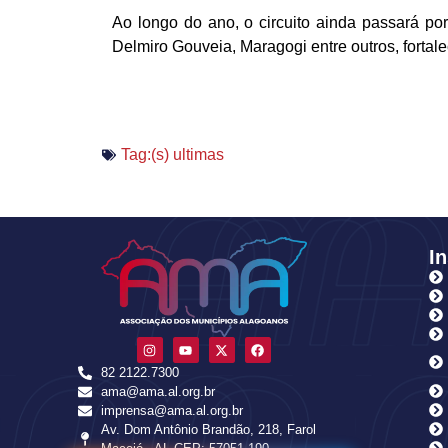
Ao longo do ano, o circuito ainda passará p
Delmiro Gouveia, Maragogi entre outros, fortal
Tag:(s)
ultimas
In
82 2122.7300
ama@ama.al.org.br
imprensa@ama.al.org.br
Av. Dom Antônio Brandão, 218, Farol