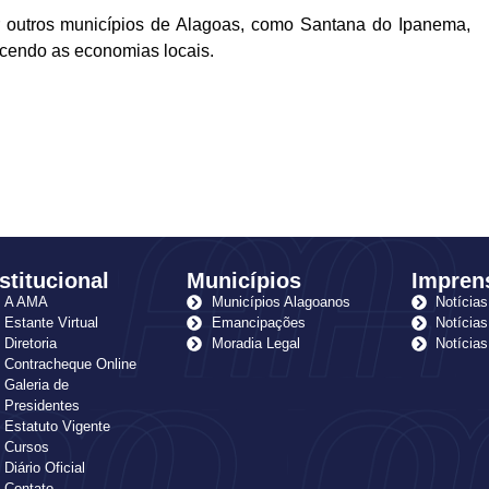
or outros municípios de Alagoas, como Santana do Ipanema,
ecendo as economias locais.
stitucional
Municípios
Impren
A AMA
Municípios Alagoanos
Notícias
Estante Virtual
Emancipações
Notícias
Diretoria
Moradia Legal
Notícia
Contracheque Online
Galeria de
Presidentes
Estatuto Vigente
Cursos
Diário Oficial
Contato