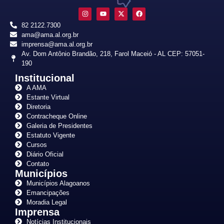
82 2122.7300
ama@ama.al.org.br
imprensa@ama.al.org.br
Av. Dom Antônio Brandão, 218, Farol Maceió - AL CEP: 57051-
190
Institucional
A AMA
Estante Virtual
Diretoria
Contracheque Online
Galeria de Presidentes
Estatuto Vigente
Cursos
Diário Oficial
Contato
Municípios
Municípios Alagoanos
Emancipações
Moradia Legal
Imprensa
Notícias Institucionais