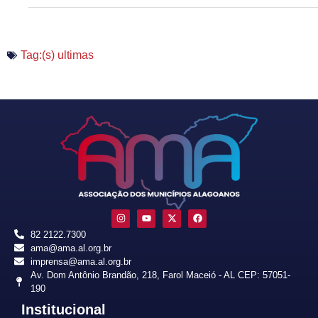
Tag:(s)
ultimas
82 2122.7300
ama@ama.al.org.br
imprensa@ama.al.org.br
Av. Dom Antônio Brandão, 218, Farol Maceió - AL CEP: 57051-
190
Institucional