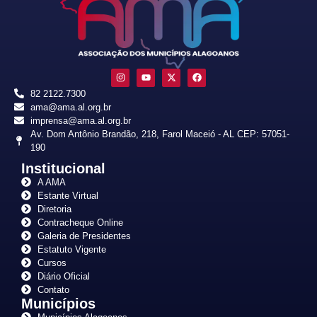
82 2122.7300
ama@ama.al.org.br
imprensa@ama.al.org.br
Av. Dom Antônio Brandão, 218, Farol Maceió - AL CEP: 57051-
190
Institucional
A AMA
Estante Virtual
Diretoria
Contracheque Online
Galeria de Presidentes
Estatuto Vigente
Cursos
Diário Oficial
Contato
Municípios