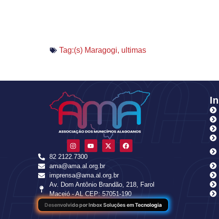
Tag:(s)
Maragogi
,
ultimas
In
82 2122.7300
ama@ama.al.org.br
imprensa@ama.al.org.br
Av. Dom Antônio Brandão, 218, Farol
Maceió - AL CEP: 57051-190
Desenvolvido por Inbox Soluções em Tecnologia