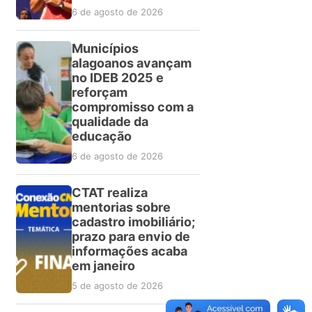
6 de agosto de 2026
Municípios
alagoanos avançam
no IDEB 2025 e
reforçam
compromisso com a
qualidade da
educação
6 de agosto de 2026
CTAT realiza
mentorias sobre
cadastro imobiliário;
prazo para envio de
informações acaba
em janeiro
5 de agosto de 2026