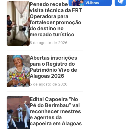
Penedo recebe
visita técnica da FRT
Operadora para
fortalecer promoção
do destino no
mercado turístico
5 de agosto de 2026
Abertas inscrições
para o Registro do
Patrimônio Vivo de
Alagoas 2026
5 de agosto de 2026
Edital Capoeira “No
Pé do Berimbau” vai
reconhecer mestres
e agentes da
capoeira em Alagoas