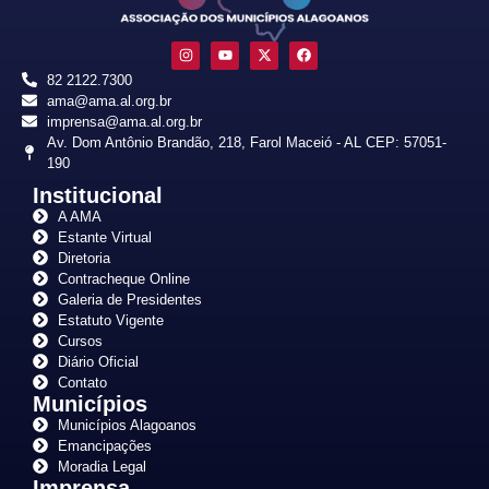
82 2122.7300
ama@ama.al.org.br
imprensa@ama.al.org.br
Av. Dom Antônio Brandão, 218, Farol Maceió - AL CEP: 57051-
190
Institucional
A AMA
Estante Virtual
Diretoria
Contracheque Online
Galeria de Presidentes
Estatuto Vigente
Cursos
Diário Oficial
Contato
Municípios
Municípios Alagoanos
Emancipações
Moradia Legal
Imprensa