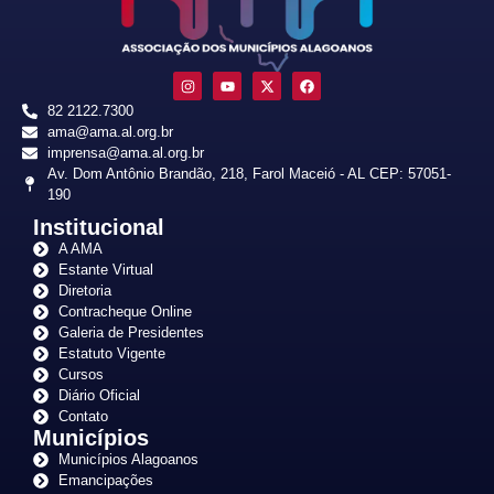
82 2122.7300
ama@ama.al.org.br
imprensa@ama.al.org.br
Av. Dom Antônio Brandão, 218, Farol Maceió - AL CEP: 57051-
190
Institucional
A AMA
Estante Virtual
Diretoria
Contracheque Online
Galeria de Presidentes
Estatuto Vigente
Cursos
Diário Oficial
Contato
Municípios
Municípios Alagoanos
Emancipações