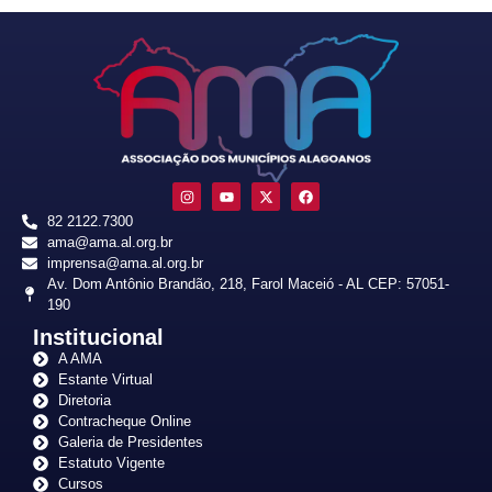
82 2122.7300
ama@ama.al.org.br
imprensa@ama.al.org.br
Av. Dom Antônio Brandão, 218, Farol Maceió - AL CEP: 57051-
190
Institucional
A AMA
Estante Virtual
Diretoria
Contracheque Online
Galeria de Presidentes
Estatuto Vigente
Cursos