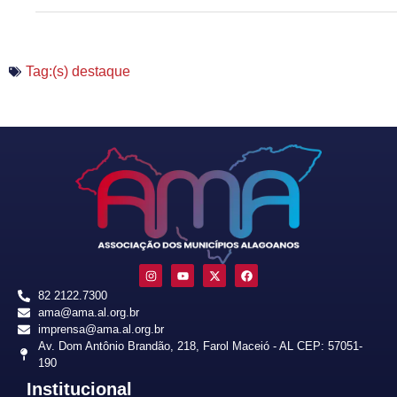
Tag:(s)
destaque
82 2122.7300
ama@ama.al.org.br
imprensa@ama.al.org.br
Av. Dom Antônio Brandão, 218, Farol Maceió - AL CEP: 57051-
190
Institucional