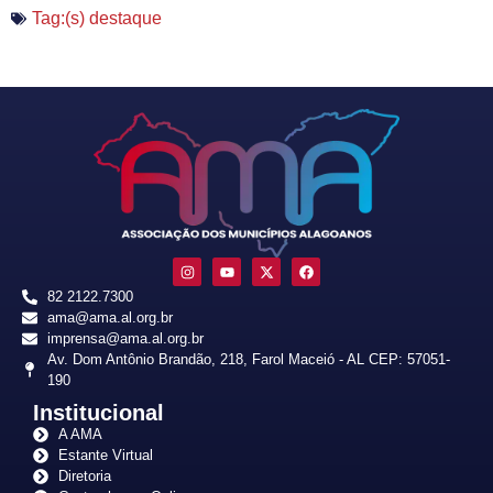
Tag:(s)
destaque
82 2122.7300
ama@ama.al.org.br
imprensa@ama.al.org.br
Av. Dom Antônio Brandão, 218, Farol Maceió - AL CEP: 57051-
190
Institucional
A AMA
Estante Virtual
Diretoria