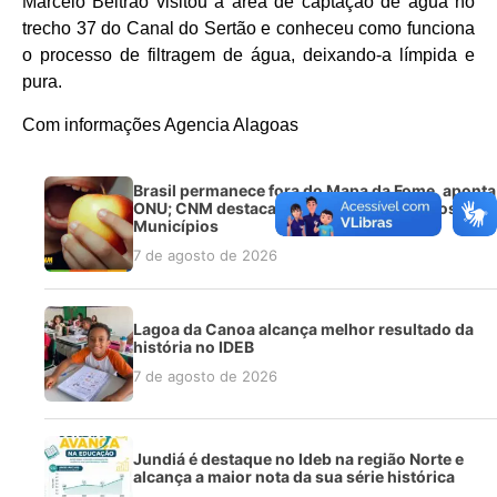
Marcelo Beltrão visitou a área de captação de água no
trecho 37 do Canal do Sertão e conheceu como funciona
o processo de filtragem de água, deixando-a límpida e
pura.
Com informações Agencia Alagoas
Brasil permanece fora do Mapa da Fome, aponta
ONU; CNM destaca o papel estratégico dos
Municípios
7 de agosto de 2026
Lagoa da Canoa alcança melhor resultado da
história no IDEB
7 de agosto de 2026
Jundiá é destaque no Ideb na região Norte e
alcança a maior nota da sua série histórica