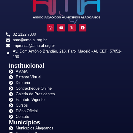
82 2122.7300
ama@ama.al.org.br
imprensa@ama.al.org.br
Av. Dom Antônio Brandão, 218, Farol Maceió - AL CEP: 57051-
190
Institucional
A AMA
Estante Virtual
Diretoria
Contracheque Online
Galeria de Presidentes
Estatuto Vigente
Cursos
Diário Oficial
Contato
Municípios
Municípios Alagoanos