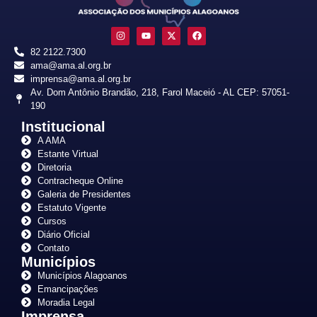
82 2122.7300
ama@ama.al.org.br
imprensa@ama.al.org.br
Av. Dom Antônio Brandão, 218, Farol Maceió - AL CEP: 57051-
190
Institucional
A AMA
Estante Virtual
Diretoria
Contracheque Online
Galeria de Presidentes
Estatuto Vigente
Cursos
Diário Oficial
Contato
Municípios
Municípios Alagoanos
Emancipações
Moradia Legal
Imprensa