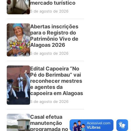
mercado turístico
5 de agosto de 2026
Abertas inscrições
para o Registro do
Patrimônio Vivo de
Alagoas 2026
5 de agosto de 2026
Edital Capoeira “No
Pé do Berimbau” vai
reconhecer mestres
e agentes da
capoeira em Alagoas
5 de agosto de 2026
Casal efetua
manutenção
programada no