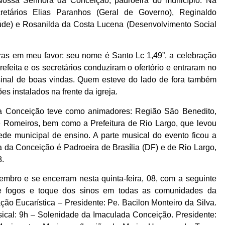
e Nossa Senhora da Conceição, padroeira do município. Na
etários Elias Paranhos (Geral de Governo), Reginaldo
Saúde) e Rosanilda da Costa Lucena (Desenvolvimento Social
as em meu favor: seu nome é Santo Lc 1,49”, a celebração
prefeita e os secretários conduziram o ofertório e entraram no
 sinal de boas vindas. Quem esteve do lado de fora também
s instalados na frente da igreja.
a Conceição teve como animadores: Região São Benedito,
e Romeiros, bem como a Prefeitura de Rio Largo, que levou
ede municipal de ensino. A parte musical do evento ficou a
da Conceição é Padroeira de Brasília (DF) e de Rio Largo,
8.
mbro e se encerram nesta quinta-feira, 08, com a seguinte
e fogos e toque dos sinos em todas as comunidades da
ão Eucarística – Presidente: Pe. Bacilon Monteiro da Silva.
sical: 9h – Solenidade da Imaculada Conceição. Presidente: