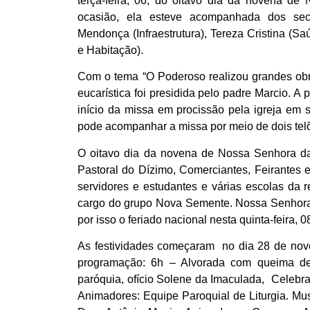
terça-feira, 06, do oitavo dia da novena d
ocasião, ela esteve acompanhada dos secr
Mendonça (Infraestrutura), Tereza Cristina (
e Habitação).
Com o tema “O Poderoso realizou grandes obr
eucarística foi presidida pelo padre Marcio. A 
início da missa em procissão pela igreja em
pode acompanhar a missa por meio de dois telõe
O oitavo dia da novena de Nossa Senhora d
Pastoral do Dízimo, Comerciantes, Feirantes 
servidores e estudantes e várias escolas da r
cargo do grupo Nova Semente. Nossa Senhora 
por isso o feriado nacional nesta quinta-feira, 0
As festividades começaram no dia 28 de nove
programação: 6h – Alvorada com queima d
paróquia, ofício Solene da Imaculada, Celebraç
Animadores: Equipe Paroquial de Liturgia. Mu