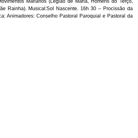
ovimentos Marianos (Legião de Maria, Homens do Terço,
Mãe Rainha). Musical:Sol Nascente. 16h 30 – Procissão da
ca: Animadores: Conselho Pastoral Paroquial e Pastoral da