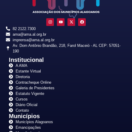
82 2122.7300
ama@ama.al.org.br
imprensa@ama.al.org.br
Av. Dom Antônio Brandão, 218, Farol Maceió - AL CEP: 57051-
190
Institucional
A AMA
Estante Virtual
Diretoria
Contracheque Online
Galeria de Presidentes
Estatuto Vigente
Cursos
Diário Oficial
Contato
Municípios
Municípios Alagoanos
Emancipações