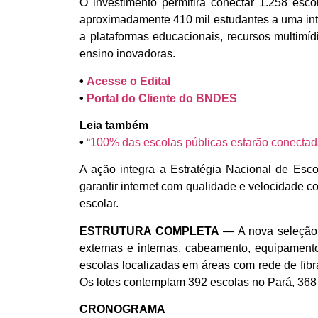
O investimento permitirá conectar 1.258 esc
aproximadamente 410 mil estudantes a uma in
a plataformas educacionais, recursos multimídi
ensino inovadoras.
•
Acesse o Edital
•
Portal do Cliente do BNDES
Leia também
•
“100% das escolas públicas estarão conectadas
A ação integra a Estratégia Nacional de Esc
garantir internet com qualidade e velocidade 
escolar.
ESTRUTURA COMPLETA
— A nova seleção 
externas e internas, cabeamento, equipament
escolas localizadas em áreas com rede de fib
Os lotes contemplam 392 escolas no Pará, 36
CRONOGRAMA