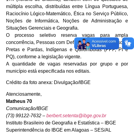
múltipla escolha, distribuídas entre Língua Portuguesa,
Raciocínio Lógico-Matemático, Ética no Serviço Público,
Noções de Informática, Noções de Administração e
Situações Gerenciais e Geografia.
O processo seletivo reserva vagas para ampla
concorrência, Pessoas com Deficiência (PcD) e Pessoas
Pretas e Pardas, Indígenas e Quilombolas (PPP, PI e
PQ), conforme a legislação vigente.
A quantidade de vagas reservadas por grupo e por
município está especificada nos editais.
Crédito da foto anexa: Divulgação/IBGE
Atenciosamente,
Matheus 70
Comunicação/IBGE
(73) 99122-7632
–
berbert.setenta@ibge.gov.br
Instituto Brasileiro de Geografia e Estatística – IBGE
Superintendência do IBGE em Alagoas – SES/AL