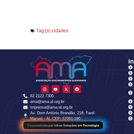
Tag:(s)
cidades
In
82 2122.7300
ama@ama.al.org.br
imprensa@ama.al.org.br
Av. Dom Antônio Brandão, 218, Farol
Maceió - AL CEP: 57051-190
Desenvolvido por Inbox Soluções em Tecnologia