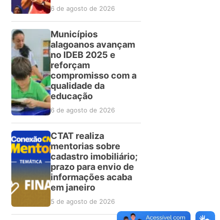
6 de agosto de 2026
Municípios
alagoanos avançam
no IDEB 2025 e
reforçam
compromisso com a
qualidade da
educação
6 de agosto de 2026
CTAT realiza
mentorias sobre
cadastro imobiliário;
prazo para envio de
informações acaba
em janeiro
5 de agosto de 2026