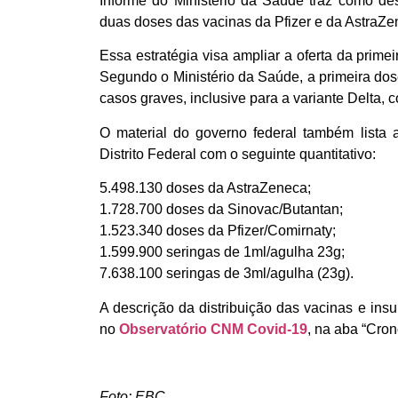
Informe do Ministério da Saúde traz como d
duas doses das vacinas da Pfizer e da AstraZe
Essa estratégia visa ampliar a oferta da prime
Segundo o Ministério da Saúde, a primeira do
casos graves, inclusive para a variante Delta
O material do governo federal também lista 
Distrito Federal com o seguinte quantitativo:
5.498.130 doses da AstraZeneca;
1.728.700 doses da Sinovac/Butantan;
1.523.340 doses da Pfizer/Comirnaty;
1.599.900 seringas de 1ml/agulha 23g;
7.638.100 seringas de 3ml/agulha (23g).
A descrição da distribuição das vacinas e i
no
Observatório CNM Covid-19
, na aba “Cro
Foto: EBC