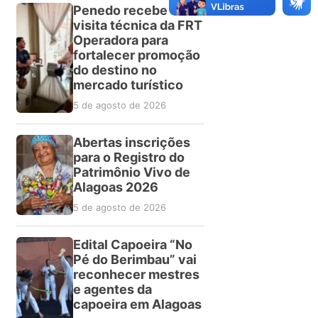
Penedo recebe
visita técnica da FRT
Operadora para
fortalecer promoção
do destino no
mercado turístico
5 de agosto de 2026
Abertas inscrições
para o Registro do
Patrimônio Vivo de
Alagoas 2026
5 de agosto de 2026
Edital Capoeira “No
Pé do Berimbau” vai
reconhecer mestres
e agentes da
capoeira em Alagoas