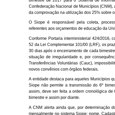
bimestre de 2017 para o Sistema de Inform
Confederação Nacional de Municípios (CNM), a
da comprovação na utilização dos 25% sobre 
O Siope é responsável pela coleta, proces
referentes aos orçamentos de educação da União
Conforme Portaria interministerial 424/2016, c
52 da Lei Complementar 101/00 (LRF), os praz
30 dias após o encerramento de cada bimestre.
situação de irregularidade e, por consequênci
Transferências Voluntárias (Cauc), impossibi
novos convênios com órgãos federais.
A entidade destaca para aqueles Municípios qu
Siope não permite a transmissão do 6º bime
assim, deve ser feita a ordem cronológica de
bimestre e assim por diante.
A CNM alerta ainda que, por determinação do
mensalmente no sistema Siope: nome, Cadastro 