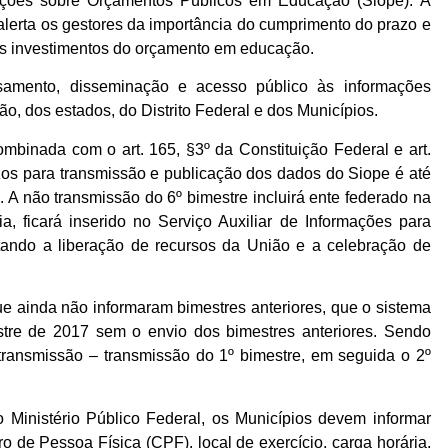
ações sobre Orçamentos Públicos em Educação (Siope). A
lerta os gestores da importância do cumprimento do prazo e
os investimentos do orçamento em educação.
samento, disseminação e acesso público às informações
, dos estados, do Distrito Federal e dos Municípios.
ombinada com o art. 165, §3º da Constituição Federal e art.
os para transmissão e publicação dos dados do Siope é até
 A não transmissão do 6º bimestre incluirá ente federado na
a, ficará inserido no Serviço Auxiliar de Informações para
litando a liberação de recursos da União e a celebração de
e ainda não informaram bimestres anteriores, que o sistema
stre de 2017 sem o envio dos bimestres anteriores. Sendo
 transmissão – transmissão do 1º bimestre, em seguida o 2º
 Ministério Público Federal, os Municípios devem informar
de Pessoa Física (CPF), local de exercício, carga horária,