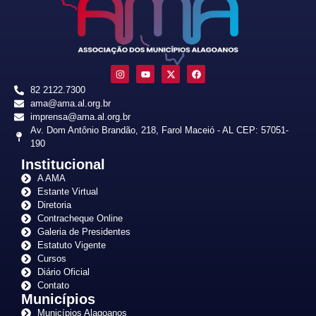
82 2122.7300
ama@ama.al.org.br
imprensa@ama.al.org.br
Av. Dom Antônio Brandão, 218, Farol Maceió - AL CEP: 57051-
190
Institucional
A AMA
Estante Virtual
Diretoria
Contracheque Online
Galeria de Presidentes
Estatuto Vigente
Cursos
Diário Oficial
Contato
Municípios
Municípios Alagoanos