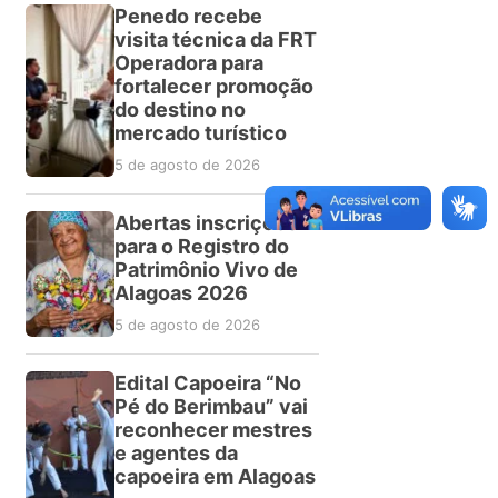
Penedo recebe
visita técnica da FRT
Operadora para
fortalecer promoção
do destino no
mercado turístico
5 de agosto de 2026
Abertas inscrições
para o Registro do
Patrimônio Vivo de
Alagoas 2026
5 de agosto de 2026
Edital Capoeira “No
Pé do Berimbau” vai
reconhecer mestres
e agentes da
capoeira em Alagoas