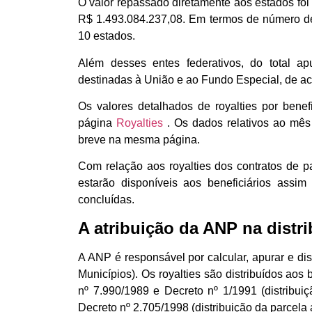
O valor repassado diretamente aos estados fo
R$ 1.493.084.237,08. Em termos de número de 
10 estados.
Além desses entes federativos, do total ap
destinadas à União e ao Fundo Especial, de ac
Os valores detalhados de royalties por benefi
página
Royalties
. Os dados relativos ao mês
breve na mesma página.
Com relação aos royalties dos contratos de pa
estarão disponíveis aos beneficiários assi
concluídas.
A atribuição da ANP na distri
A ANP é responsável por calcular, apurar e dist
Municípios). Os royalties são distribuídos aos 
nº 7.990/1989 e Decreto nº 1/1991 (distribui
Decreto nº 2.705/1998 (distribuição da parcela