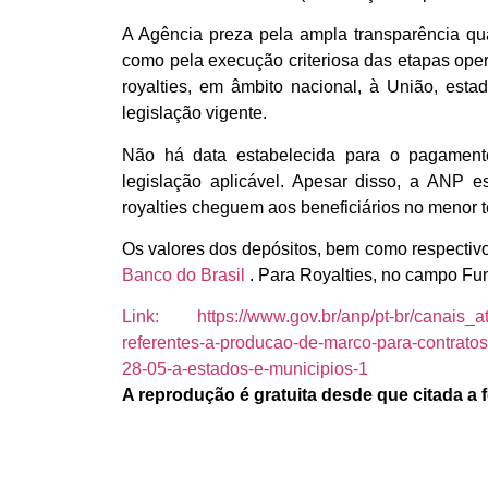
A Agência preza pela ampla transparência qua
como pela execução criteriosa das etapas opera
royalties, em âmbito nacional, à União, est
legislação vigente.
Não há data estabelecida para o pagamento
legislação aplicável. Apesar disso, a ANP 
royalties cheguem aos beneficiários no menor 
Os valores dos depósitos, bem como respectivo
Banco do Brasil
. Para Royalties, no campo F
Link: https://www.gov.br/anp/pt-br/canais_at
referentes-a-producao-de-marco-para-contrato
28-05-a-estados-e-municipios-1
A reprodução é gratuita desde que citada a 