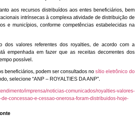
nto aos recursos distribuídos aos entes beneficiários, bem
cionais intrínsecas à complexa atividade de distribuição de
ados e municípios, conforme competências estabelecidas na
 dos valores referentes dos royalties, de acordo com a
está empenhada em fazer que as receitas decorrentes dos
tempo possível.
s beneficiários, podem ser consultados no
sítio eletrônico do
undo, selecione “ANP – ROYALTIES DA ANP”.
endimento/imprensa/noticias-comunicados/royalties-valores-
s-de-concessao-e-cessao-onerosa-foram-distribuidos-hoje-
fonte