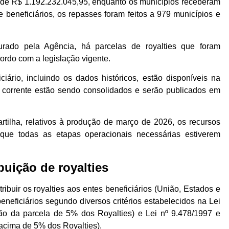
i de R$ 1.192.232.045,95, enquanto os municípios receberam
beneficiários, os repasses foram feitos a 979 municípios e
urado pela Agência, há parcelas de royalties que foram
ordo com a legislação vigente.
ciário, incluindo os dados históricos, estão disponíveis na
 corrente estão sendo consolidados e serão publicados em
rtilha, relativos à produção de março de 2026, os recursos
m que todas as etapas operacionais necessárias estiverem
buição de royalties
ribuir os royalties aos entes beneficiários (União, Estados e
beneficiários segundo diversos critérios estabelecidos na Lei
ção da parcela de 5% dos Royalties) e Lei nº 9.478/1997 e
 acima de 5% dos Royalties).