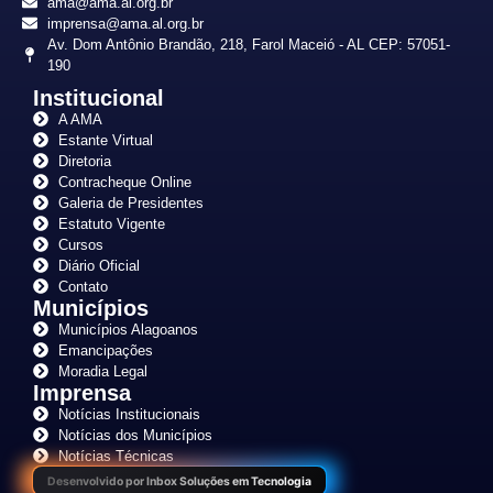
ama@ama.al.org.br
imprensa@ama.al.org.br
Av. Dom Antônio Brandão, 218, Farol Maceió - AL CEP: 57051-
190
Institucional
A AMA
Estante Virtual
Diretoria
Contracheque Online
Galeria de Presidentes
Estatuto Vigente
Cursos
Diário Oficial
Contato
Municípios
Municípios Alagoanos
Emancipações
Moradia Legal
Imprensa
Notícias Institucionais
Notícias dos Municípios
Notícias Técnicas
Desenvolvido por Inbox Soluções em Tecnologia