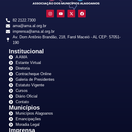
82 2122.7300
ama@ama.al.org.br
imprensa@ama.al.org.br
Av. Dom Antônio Brandão, 218, Farol Maceió - AL CEP: 57051-
190
Institucional
A AMA
Estante Virtual
Diretoria
Contracheque Online
Galeria de Presidentes
Estatuto Vigente
Cursos
Diário Oficial
Contato
Municípios
Municípios Alagoanos
Emancipações
Moradia Legal
Imprensa